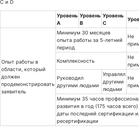
C и D
Уровень
Уровень
Уровень
Уров
A
B
C
Минимум 30 месяцев
Не
опыта работы за 5-летний
при
период
Не
Комплексность
Опыт работы в
при
области, который
Управлял
должен
Руководил
Не
другими
продемонстрировать
другими людьми
при
людьми
заявитель
Минимум 35 часов профессиона
развития в год (175 часов всего)
даты последней сертификации и
ресертификации