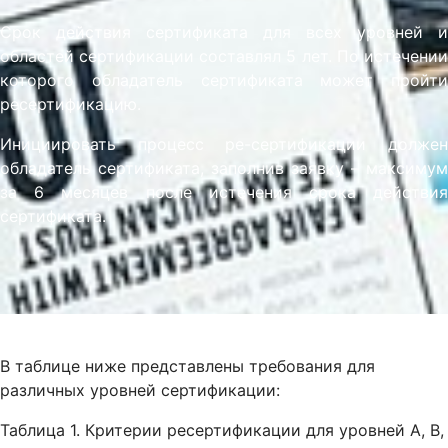
Срок действия сертификата для всех уровней и
областей сертификации составлял 5 лет. По истечении
которого обладатель сертификата может пройти
ресертификацию.
Инициировать процесс ре-сертификации должен
обладатель сертификата, заполнив заявку – максимум
за 6 месяцев после истечения срока действия
сертификата.
В таблице ниже представлены требования для
различных уровней сертификации:
Таблица 1. Критерии ресертификации для уровней A, B,