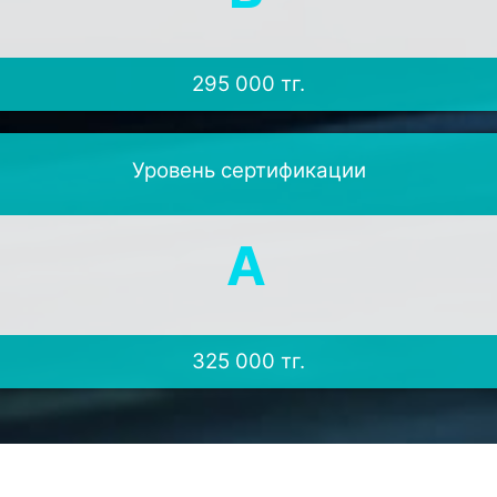
295 000
тг.
Уровень сертификации
A
325 000
тг.